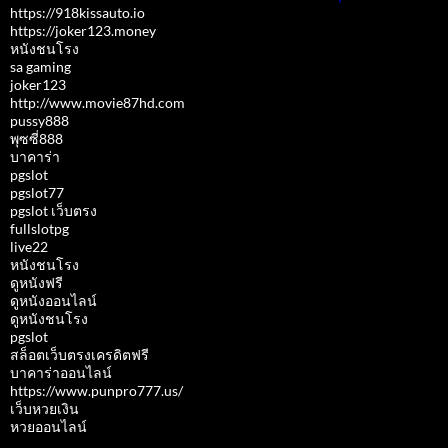
https://918kissauto.io
https://joker123.money
หนังชนโรง
sa gaming
joker123
http://www.movie87hd.com
pussy888
พุซซี่888
บาคาร่า
pgslot
pgslot77
pgslot เว็บตรง
fullslotpg
live22
หนังชนโรง
ดูหนังฟรี
ดูหนังออนไลน์
ดูหนังชนโรง
pgslot
สล็อตเว็บตรงเครดิตฟรี
บาคาร่าออนไลน์
https://www.punpro777.us/
เว็บหวยเงิน
หวยออนไลน์