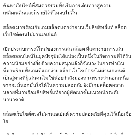
ค้นหาเว็บไซต์ที่สมควรรวมทั้งเริ่มการเดินทางสู่ความ
เพลิดเพลินและก็รายได้ที่ไม่จบไม่สิ้น
สล็อต มาพร้อมกับเกมสล็อตแตกง่าย บนเว็บลิขสิทธิ์แท้ สล็อต
เว็บไซต์ตรงไม่ผ่านเอเย่นต์
เปิดประสบการณ์ใหม่ของการเล่น สล็อต ที่แตกง่าย การเล่น
สล็อตออนไลน์ในยุคปัจจุบันได้แปลงเป็นหนึ่งในกิจกรรมที่ได้รับ
ความนิยมอย่างยิ่ง ด้วยความสนุกแล้วก็จังหวะในการทำเงิน
ที่มาพร้อมทั้งเกมที่แตกง่าย สล็อตเว็บไซต์ตรงไม่ผ่านเอเย่นต์
เป็นลู่ทางที่ผู้เล่นคนไม่ใช่น้อยกำลังมองหา เพราะว่านอกเหนือ
จากจะมั่นอกมั่นใจได้ในความปลอดภัย ยังมีเกมสล็อตหลาก
หลายที่มาพร้อมลิขสิทธิ์แท้จากผู้พัฒนาชั้นแนวหน้าระดับ
นานาชาติ
สล็อตเว็บไซต์ตรงไม่ผ่านเอเย่นต์ ความปลอดภัยที่คุณไว้เนื้อเชื่อ
ใจ