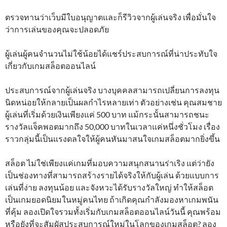
ตรวจทานว่าเว็บมีใบอนุญาตและก็รีวิวจากผู้เล่นจริง เพื่อมั่นใจ
ว่าการเล่นของคุณจะปลอดภัย
ผู้เล่นผู้คนจำนวนไม่ใช้น้อยได้แชร์ประสบการณ์ที่น่าประทับใจ
เกี่ยวกับเกมสล็อตออนไลน์
ประสบการณ์จากผู้เล่นจริง บางบุคคลสามารถเปลี่ยนการลงทุน
นิดหน่อยให้กลายเป็นผลกำไรหลายเท่า ตัวอย่างเช่น คุณสมชาย
ผู้เล่นที่เริ่มด้วยเงินเพียงแค่ 500 บาท แม้กระนั้นสามารถชนะ
รางวัลแจ็คพอตมากถึง 50,000 บาทในเวลาแค่หนึ่งชั่วโมง เรื่อง
ราวกลุ่มนี้เป็นแรงดลใจให้ผู้คนหันมาสนใจเกมสล็อตมากยิ่งขึ้น
สล็อต ไม่ใช่เพียงแค่เกมที่มอบความสนุกสนานร่าเริง แต่ว่ายัง
เป็นช่องทางที่สามารถสร้างรายได้จริงให้กับผู้เล่น ด้วยแบบการ
เล่นที่ง่าย ลงทุนน้อย และจังหวะได้รับรางวัลใหญ่ ทำให้สล็อต
เป็นเกมยอดนิยมในหมู่คนไทย ถ้าเกิดคุณกำลังมองหาเกมพนัน
ที่คุ้ม ลองเปิดใจรวมทั้งเริ่มกับเกมสล็อตออนไลน์วันนี้ คุณพร้อม
หรือยังที่จะสัมผัสประสบการณ์ใหม่ในโลกของเกมสล็อต? ลอง