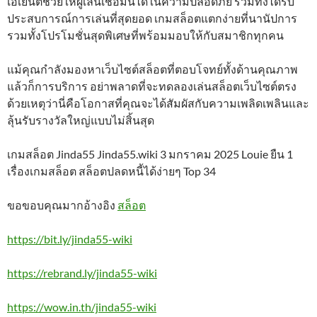
เอเย่นต์ช่วยให้ผู้เล่นเชื่อมั่นได้ในความปลอดภัย รวมทั้งได้รับ
ประสบการณ์การเล่นที่สุดยอด เกมสล็อตแตกง่ายที่นานัปการ
รวมทั้งโปรโมชั่นสุดพิเศษที่พร้อมมอบให้กับสมาชิกทุกคน
แม้คุณกำลังมองหาเว็บไซต์สล็อตที่ตอบโจทย์ทั้งด้านคุณภาพ
แล้วก็การบริการ อย่าพลาดที่จะทดลองเล่นสล็อตเว็บไซต์ตรง
ด้วยเหตุว่านี่คือโอกาสที่คุณจะได้สัมผัสกับความเพลิดเพลินและ
ลุ้นรับรางวัลใหญ่แบบไม่สิ้นสุด
เกมสล็อต Jinda55 Jinda55.wiki 3 มกราคม 2025 Louie ยืน 1
เรื่องเกมสล็อต สล็อตปลดหนี้ได้ง่ายๆ Top 34
ขอขอบคุณมากอ้างอิง
สล็อต
https://bit.ly/jinda55-wiki
https://rebrand.ly/jinda55-wiki
https://wow.in.th/jinda55-wiki