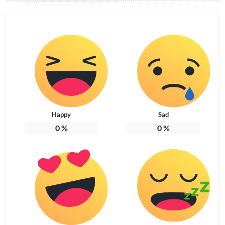
Happy
Sad
0
%
0
%