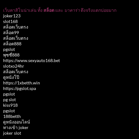
เว็บคาสิโนน่าเล่น ทั้ง
สล็อต
และ
บาคาร่า
ตึงจริงแตกบ่อยมาก
joker123
slot168
สล็อตเว็บตรง
สล็อต99
สล็อตเว็บตรง
สล็อต888
pgslot
พุซซี่888
https://www.sexyauto168.bet
slotxo24hr
สล็อตเว็บตรง
ดูหนังโป๊
https://1xbetth.win
https://pgslot.spa
pgslot
pg slot
kiss918
pgslot
188betth
ดูหนังออนไลน์
ทางเข้า joker
joker slot