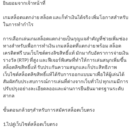
ยินยอมจากเจ้าหน้าที่
เกมสล็อตแตกง่าย สล็อต และก็ทำเงินได้จริง เพิ่มโอกาสสำหรับ
ในการทำกำไร
การเลือกเล่นเกมสล็อตแตกง่ายเป็นกุญแจสำคัญที่ช่วยเพิ่มช่อง
ทางสำหรับเพื่อการทำเงิน เกมสล็อตที่แตกง่าย พร้อม สล็อต
เครดิตฟรี บนเว็บไซต์ตรงลิขสิทธิ์แท้ มักมากับอัตราการจ่ายเงิน
รางวัล (RTP) ที่สูง และฟีเจอร์พิเศษที่ทำให้การเล่นสนุกเพิ่มขึ้น
สล็อตลิขสิทธิ์แท้ รับประกันความสนุกและก็ประสิทธิภาพ
เว็บไซต์สล็อตลิขสิทธิ์แท้ได้รับการออกแบบมาเพื่อให้ผู้เล่นได้
สัมผัสกับประสบการณ์การเล่นที่ต่างจากเว็บทั่วไป ทุกเกมมีการ
ปรับปรุงอย่างละเอียดลออและผ่านการยืนยันมาตรฐานระดับ
สากล
ขั้นตอนกล้วยๆสำหรับการสมัครสล็อตเว็บตรง
1.ไปสู่เว็บไซต์สล็อตเว็บตรง