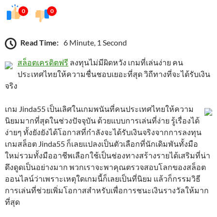
0
0
Read Time:
6 Minute, 1 Second
สล็อตเครดิตฟรี
ลงทุนไม่มีผิดหวัง เกมที่เล่นง่าย คน
ประเทศไทยให้ความชื่นชอบเยอะที่สุด วิถีทางที่จะได้รับเงิน
จริง
เกม Jinda55 เป็นเลิศในเกมพนันที่คนประเทศไทยให้ความ
นิยมมากที่สุดในช่วงปัจจุบัน ด้วยแบบการเล่นที่ง่าย รู้เรื่องได้
ง่ายๆ ทั้งยังยังได้โอกาสที่กำลังจะได้รับเงินจริงจากการลงทุน
เกมสล็อต Jinda55 ก็เลยแปลงเป็นตัวเลือกที่นักเดิมพันทั้งมือ
ใหม่รวมทั้งมืออาชีพเลือกใช้เป็นช่องทางสร้างรายได้เสริมที่น่า
ดึงดูดเป็นอย่างมาก พวกเราจะพาคุณตรวจสอบโลกของสล็อต
ออนไลน์ว่าเพราะเหตุใดเกมนี้ก็เลยเป็นที่นิยม แล้วก็กรรมวิธี
การเล่นที่ช่วยเพิ่มโอกาสสำหรับเพื่อการชนะเงินรางวัลให้มาก
ที่สุด