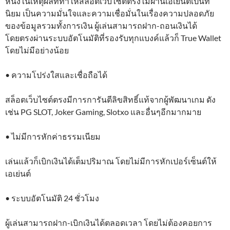
หนึ่งในเหตุผลที่ทำให้สล็อตเว็บไซต์ตรงไม่ผ่านเอเย่นต์เป็นที่
นิยม เป็นความมั่นใจและความเชื่อมั่นในเรื่องความปลอดภัย
ของข้อมูลรวมทั้งการเงิน ผู้เล่นสามารถฝาก-ถอนเงินได้
โดยตรงผ่านระบบอัตโนมัติที่รองรับทุกแบงค์แล้วก็ True Wallet
โดยไม่มีอย่างน้อย
• ความโปร่งใสและเชื่อถือได้
สล็อตเว็บไซต์ตรงมีการการันตีลิขสิทธิ์แท้จากผู้พัฒนาเกม ดัง
เช่น PG SLOT, Joker Gaming, Slotxo และอื่นๆอีกมากมาย
• ไม่มีการหักค่าธรรมเนียม
เล่นแล้วก็เบิกเงินได้เต็มปริมาณ โดยไม่มีการหักเปอร์เซ็นต์ให้
เอเย่นต์
• ระบบอัตโนมัติ 24 ชั่วโมง
ผู้เล่นสามารถฝาก-เบิกเงินได้ตลอดเวลา โดยไม่ต้องคอยการ