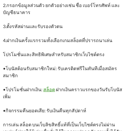
2.กรอกข้อมูลส่วนตัว ยกตัวอย่างเช่น ชื่อ เบอร์โทรศัพท์ และ
บัญชีธนาคาร
3.ตั้งรหัสผ่านและรับรองตัวตน
4.ฝากเงินครั้งแรกรวมทั้งเลือกเกมสล็อตที่ปรารถนาเล่น
โปรโมชั่นและสิทธิพิเศษสำหรับสมาชิกเว็บไซต์ตรง
•โบนัสต้อนรับสมาชิกใหม่: รับเครดิตฟรีในทันทีเมื่อสมัคร
สมาชิก
•โปรโมชั่นฝากเงิน:
สล็อต
ฝากเงินคราวแรกของวันรับโบนัส
เพิ่ม
•กิจกรรมคืนยอดเสีย: รับเงินคืนทุกสัปดาห์
การเล่น สล็อต บนเว็บลิขสิทธิ์แท้ที่เป็นเว็บไซต์ตรงไม่ผ่าน