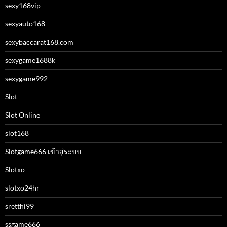
sexy168vip
sexyauto168
sexybaccarat168.com
sexygame1688k
sexygame992
Slot
Slot Online
slot168
Slotgame666 เข้าสู่ระบบ
Slotxo
slotxo24hr
sretthi99
ssgame666