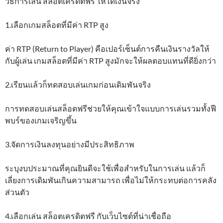
วิธีการเล่น สล็อตเครดิตฟรี ให้ได้เงินจริง
1.เลือกเกมสล็อตที่มีค่า RTP สูง
ค่า RTP (Return to Player) คือเปอร์เซ็นต์การคืนเงินรางวัลให้
กับผู้เล่น เกมสล็อตที่มีค่า RTP สูงมักจะให้ผลตอบแทนที่ดียิ่งกว่า
2.เรียนแล้วก็ทดสอบเล่นเกมก่อนเดิมพันจริง
การทดสอบเล่นสล็อตฟรีช่วยให้คุณเข้าใจแบบการเล่นรวมทั้งฟี
พบร์ของเกมเจริญขึ้น
3.จัดการเงินลงทุนอย่างมีประสิทธิภาพ
ระบุงบประมาณที่คุณยินดีจะใช้เพื่อสำหรับในการเล่น แล้วก็
เลี่ยงการเดิมพันเกินความสามารถ เพื่อไม่ให้กระทบต่อการคลัง
ส่วนตัว
4.เลือกเล่น สล็อตเครดิตฟรี กับเว็บไซต์ที่น่าเชื่อถือ