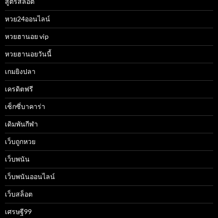
สูตรสล็อต
หวย24ออนไลน์
หวยฮานอย vip
หวยฮานอยวันนี้
เกมยิงปลา
เครดิตฟรี
เซ็กซี่บาคาร่า
เดิมพันกีฬา
เว็บถูกหวย
เว็บพนัน
เว็บพนันออนไลน์
เว็บสล็อต
เศรษฐี99