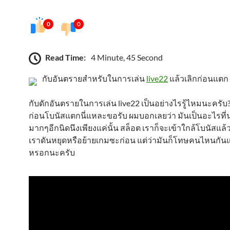
0
0
Read Time:
4 Minute, 45 Second
กับอันตรายสำหรับในการเล่น
live22
แล้วเลิกก่อนแตก
กับดักอันตรายในการเล่น live22 เป็นอย่างไรรู้ไหมนะครับ?
ก่อนโบนัสแตกนี่แหละขอรับ ผมบอกเลยว่า มันเป็นอะไรที่น
มากๆอีกนิดนึงเพียงแค่นั้น สล็อต เราก็จะเข้าใกล้โบนัสแล
เราดันหยุดหรือย้ายเกมซะก่อน แต่ว่ามันก็โทษคนไหนกันแน
หรอกนะครับ