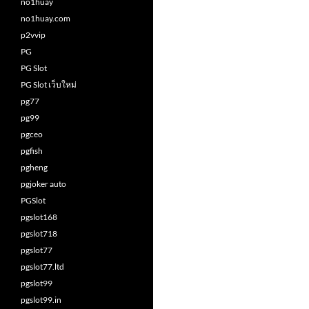
no1huay
no1huay.com
p2vvip
PG
PG Slot
PG Slot เว็บใหม่
pg77
pg99
pgceo
pgfish
pgheng
pgjoker auto
PGSlot
pgslot168
pgslot718
pgslot77
pgslot77.ltd
pgslot99
pgslot99.in