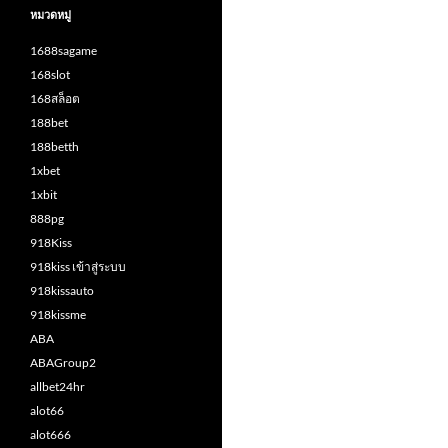
หมวดหมู่
1688sagame
168slot
168สล็อต
188bet
188betth
1xbet
1xbit
888pg
918Kiss
918kiss เข้าสู่ระบบ
918kissauto
918kissme
ABA
ABAGroup2
allbet24hr
alot66
alot666