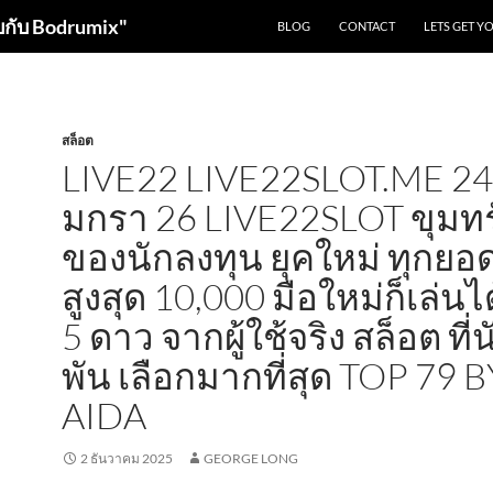
ข้ามไปยังเนื้อหา
บกับ Bodrumix"
BLOG
CONTACT
LETS GET Y
สล็อต
LIVE22 LIVE22SLOT.ME 24
มกรา 26 LIVE22SLOT ขุมทร
ของนักลงทุน ยุคใหม่ ทุกย
สูงสุด 10,000 มือใหม่ก็เล่นได้
5 ดาว จากผู้ใช้จริง สล็อต ที่น
พัน เลือกมากที่สุด TOP 79 B
AIDA
2 ธันวาคม 2025
GEORGE LONG