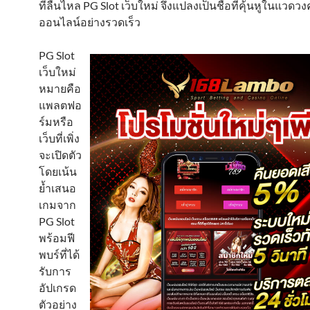
ที่ลื่นไหล PG Slot เว็บใหม่ จึงแปลงเป็นชื่อที่คุ้นหูในแวดว
ออนไลน์อย่างรวดเร็ว
PG Slot
เว็บใหม่
หมายคือ
แพลตฟอ
ร์มหรือ
เว็บที่เพิ่ง
จะเปิดตัว
โดยเน้น
ย้ำเสนอ
เกมจาก
PG Slot
พร้อมฟี
พบร์ที่ได้
รับการ
อัปเกรด
ตัวอย่าง