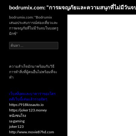
ค้นหา
bodrumix.com: "การผจญภัยและความสนุกที่ไม่มีวันจ
bodrumix.com: "Bodrumix
เสนอประสบการณ์ท่องเที่ยวและ
การผจญภัยที่ไม่มีวันจบในบอดรู
มิกซ์"
ค้นหา
สำหรับ:
ความสำเร็จมักมาพร้อมกับวิธี
การทำสิ่งที่ผู้คนอื่นไม่พร้อมที่จะ
ทำ
เว็บสล็อตและบาคาร่าของโคร
ตดีเว็บนี้เล่นแล้วรวยจัดๆ
https://918kissauto.io
https://joker123.money
หนังชนโรง
sa gaming
joker123
http://www.movie87hd.com