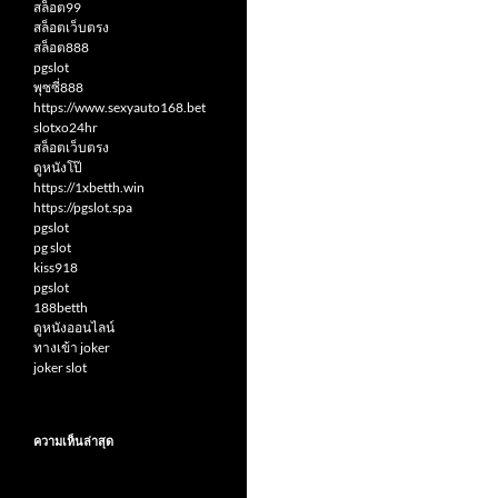
สล็อต99
สล็อตเว็บตรง
สล็อต888
pgslot
พุซซี่888
https://www.sexyauto168.bet
slotxo24hr
สล็อตเว็บตรง
ดูหนังโป๊
https://1xbetth.win
https://pgslot.spa
pgslot
pg slot
kiss918
pgslot
188betth
ดูหนังออนไลน์
ทางเข้า joker
joker slot
ความเห็นล่าสุด