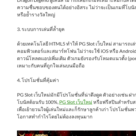
ความชื่นชอบของตนได้อย่างอิสระ ไม่ว่าจะเป็นเกมที่โบน
หรือย้ำรางวัลใหญ่
3. ระบบการเล่นที่ล้ำยุค
ด้วยเทคโนโลยี HTML5 ทำให้ PG Slot เว็บใหม่ สามารถเล่น
คอมพิวเตอร์และสมาร์ทโฟน ไม่ว่าจะใช้ iOS หรือ Android
ดาวน์โหลดแอปเพิ่มเติม ตัวเกมยังรองรับโหมดแนวตั้ง (por
เหมาะกับคนที่ถูกใจเล่นบนมือถือ
4. โปรโมชั่นที่คุ้มค่า
PG Slot เว็บใหม่มักมีโปรโมชั่นที่น่าดึงดูด ตัวอย่างเช่น ฝา
โบนัสต้อนรับ 100%,
PG Slot เว็บใหม่
หรือฟรีสปินสำหรับส
เพื่อเย้ายวนใจผู้เล่นใหม่และก็รักษาลูกค้าเก่า โปรโมชั่นพวก
โอกาสทำกำไรโดยไม่ต้องลงทุนมาก