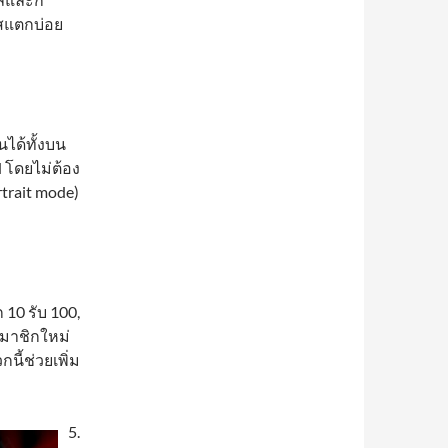
ัสแตกบ่อย
ได้ทั้งบน
 โดยไม่ต้อง
trait mode)
ก 10 รับ 100,
มาชิกใหม่
นี้ช่วยเพิ่ม
5.