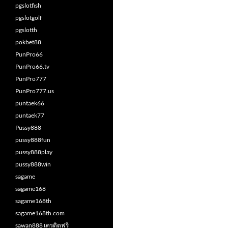
pgslotfish
pgslotgolf
pgslotth
pokbet88
PunPro66
PunPro66.tv
PunPro777
PunPro777.us
puntaek66
puntaek77
Pussy888
pussy888fun
pussy888play
pussy888win
sagame
sagame168
sagame168th
sagame168th.com
sawan888 เครดิตฟรี