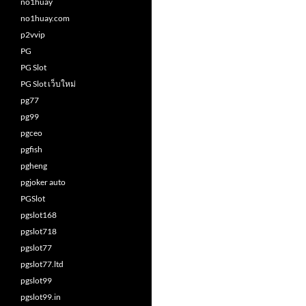
no1huay
no1huay.com
p2vvip
PG
PG Slot
PG Slot เว็บใหม่
pg77
pg99
pgceo
pgfish
pgheng
pgjoker auto
PGSlot
pgslot168
pgslot718
pgslot77
pgslot77.ltd
pgslot99
pgslot99.in