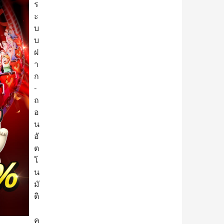
ร
ะ
บ
บ
ฝ
า
ก
-
ถ
อ
น
อั
ต
โ
น
มั
ติ
ค