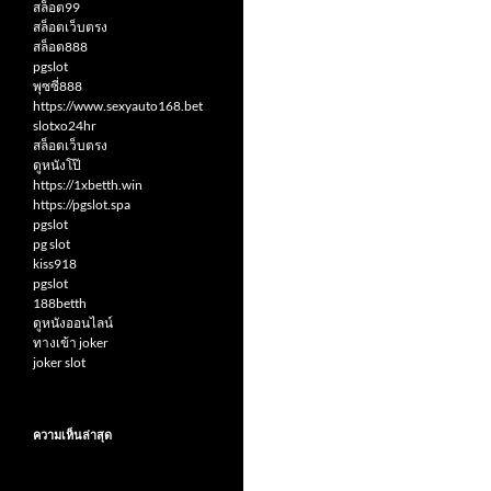
สล็อต99
สล็อตเว็บตรง
สล็อต888
pgslot
พุซซี่888
https://www.sexyauto168.bet
slotxo24hr
สล็อตเว็บตรง
ดูหนังโป๊
https://1xbetth.win
https://pgslot.spa
pgslot
pg slot
kiss918
pgslot
188betth
ดูหนังออนไลน์
ทางเข้า joker
joker slot
ความเห็นล่าสุด