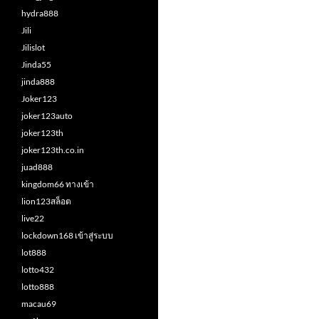
hydra888
Jili
Jilislot
Jinda55
jinda888
Joker123
joker123auto
joker123th
joker123th.co.in
juad888
kingdom66 ทางเข้า
lion123สล็อต
live22
lockdown168 เข้าสู่ระบบ
lot888
lotto432
lotto888
macau69