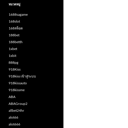
หมวดหมู่
1688sagame
168slot
168สล็อต
188bet
188betth
1xbet
1xbit
888pg
918Kiss
918kiss เข้าสู่ระบบ
918kissauto
918kissme
ABA
ABAGroup2
allbet24hr
alot66
alot666