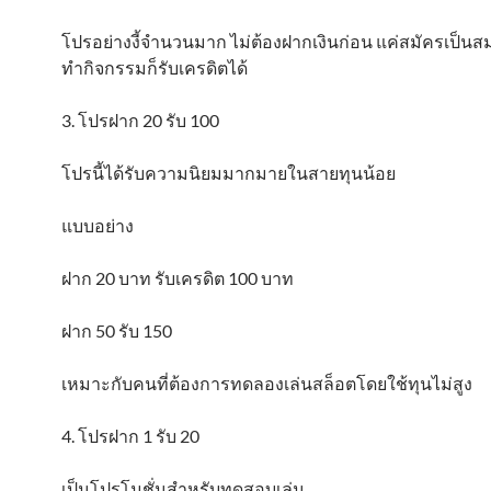
โปรอย่างงี้จำนวนมาก ไม่ต้องฝากเงินก่อน แค่สมัครเป็นส
ทำกิจกรรมก็รับเครดิตได้
3. โปรฝาก 20 รับ 100
โปรนี้ได้รับความนิยมมากมายในสายทุนน้อย
แบบอย่าง
ฝาก 20 บาท รับเครดิต 100 บาท
ฝาก 50 รับ 150
เหมาะกับคนที่ต้องการทดลองเล่นสล็อตโดยใช้ทุนไม่สูง
4. โปรฝาก 1 รับ 20
เป็นโปรโมชั่นสำหรับทดสอบเล่น