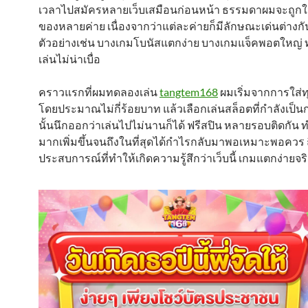
เวลาไปสมัครหลายเว็บเสมือนก่อนหน้า ธรรมดาผมจะถูกใ
ของหลายค่าย เนื่องจากว่าแต่ละค่ายก็มีลักษณะเด่นต่างกั
ตัวอย่างเช่น บางเกมโบนัสแตกง่าย บางเกมแจ็คพอตใหญ่ 
เล่นไม่น่าเบื่อ
คราวแรกที่ผมทดลองเล่น
tangtem168
ผมเริ่มจากการใส่ท
โดยประมาณไม่กี่ร้อยบาท แล้วเลือกเล่นสล็อตที่กำลังเป
นั้นนึกออกว่าเล่นไปไม่นานก็ได้ ฟรีสปิน หลายรอบติดกัน 
มากเพิ่มขึ้นจนถึงในที่สุดได้กำไรกลับมาพอเหมาะพอควร ถ
ประสบการณ์ที่ทำให้เกิดความรู้สึกว่าเว็บนี้ เกมแตกง่ายจริ