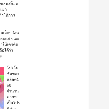
จเล่นสล็อต
น ยก
ทำให้การ
ุนเล็กๆก่อน
็นกระแส ขณะ
ทำให้เครดิต
ือได้ว่า
ง
โปรโม
ชั่นของ
สล็อต1
68
จำนวน
มากจะ
เป็นโปร
ที่ช่วย