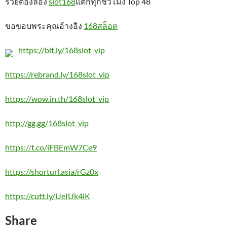
รวยต้องลอง
slot168
แตกทุกชั่วโมง Top 48
ขอขอบพระคุณอ้างอิง
168สล็อต
https://bit.ly/168slot_vip
https://rebrand.ly/168slot_vip
https://wow.in.th/168slot_vip
http://gg.gg/168slot_vip
https://t.co/iFBEmW7Ce9
https://shorturl.asia/rGz0x
https://cutt.ly/UeIUk4iK
Share