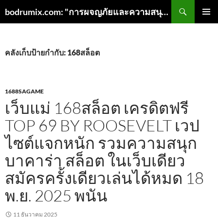
ค้นหา
bodrumix.com: "การผจญภัยและความสนุกที่ไม่มีวันจบกับ Bodrumix"
ข้าม
เมนูหลัก
ไป
ยัง
เนื้อหา
คลังเก็บป้ายกำกับ: 168สล็อต
1688SAGAME
เว็บแม่ 168สล็อต เครดิตฟรี
TOP 69 BY ROOSEVELT เวป
ไซต์แจกหนัก รวมความสนุก
บาคาร่า สล็อต ในเว็บเดียว
สมัครครั้งเดียวเล่นได้หมด 18
พ.ย. 2025 พนัน
11 ธันวาคม 2025