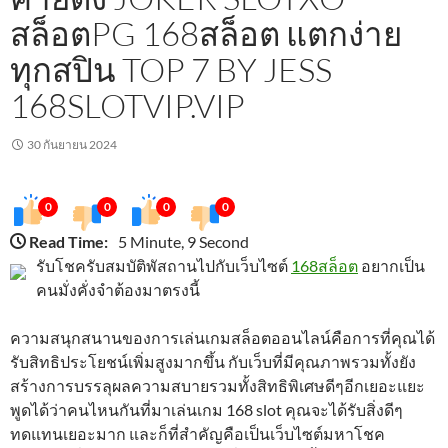
สล็อตPG 168สล็อต แตกง่าย
ทุกสปิน TOP 7 BY JESS
168SLOTVIP.VIP
30 กันยายน 2024
0
0
0
0
Read Time:
5 Minute, 9 Second
รับโชครับสมบัติพัสถานไปกับเว็บไซต์
168สล็อต
อยากเป็น
คนมั่งคั่งจำต้องมาตรงนี้
ความสนุกสนานของการเล่นเกมสล็อตออนไลน์คือการที่คุณได้
รับสิทธิประโยชน์เพิ่มสูงมากขึ้น กับเว็บที่มีคุณภาพรวมทั้งยัง
สร้างการบรรลุผลความสบายรวมทั้งสิทธิพิเศษดีๆอีกเยอะแยะ
พูดได้ว่าคนไหนกันที่มาเล่นเกม 168 slot คุณจะได้รับสิ่งดีๆ
ทดแทนเยอะมาก และก็ที่สำคัญคือเป็นเว็บไซต์มหาโชค