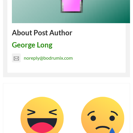
About Post Author
George Long
noreply@bodrumix.com