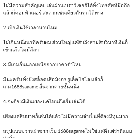
ไม่มีความสำคัญเลย เล่นผ่านเบราว์เซอร์ได้ทั้งโทรศัพท์มือถือ
แล้วก็คอมพิวเตอร์ สะดวกเช่นเดียวกันทุกวิถีทาง
2. เบิกเงินใช้เวลานานไหม
ไม่เกินหนึ่งนาทีครับผม ส่วนใหญ่แค่สิบถึงสามสิบวินาทีเงินก็
เข้าแล้ว ไม่มีลีลา
3. มีเกมอื่นนอกเหนือจากบาคาร่าไหม
มีนะครับ ทั้งยังสล็อต เสือมังกร รูเล็ต ไฮโล แล้วก็
เกม1688sagame อื่นจากค่ายชั้นหนึ่ง
4. จะต้องมีเงินเยอะแค่ไหนถึงเริ่มเล่นได้
เพียงแค่สิบบาทก็เล่นได้แล้ว ไม่มีความจำเป็นที่ต้องมีทุนมาก
สรุปแบบขวานผ่าซาก เว็บ 1688sagame ไม่ใช่แค่ดี แต่ว่าดีแบบ