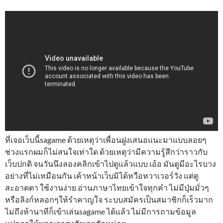
ที่เจอเว็บนี้sagame ด้วยเหตุว่าเพื่อนฝูงเสนอแนะมาแบบลอยๆ
ช่วงแรกผมก็ไม่สนใจเท่าใด ด้วยเหตุว่ามีความรู้สึกว่าราวกับ
เว็บปกติ จนวันนึงลองคลิกเข้าไปดูแล้วแบบ เอ้อ มันดูมีอะไรบาง
อย่างที่ไม่เหมือนกัน เค้าหน้าเว็บมิได้หวือหวาเวอร์วัง แต่ดู
สะอาดตา ใช้งานง่าย อ่านภาษาไทยเข้าใจทุกคำ ไม่มีปุ่มมั่วๆ
หรือลิงก์หลอกๆให้รำคาญใจ ระบบสมัครเป็นสมาชิกก็เร็วมาก
ไม่ถึงห้านาทีก็เข้าเล่นsagame ได้แล้ว ไม่มีการถามข้อมูล