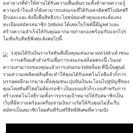
มหาลาภที่ทำให้ท่านได้รับความตื่นเต้นรวมทั้งท้าทายความรู้
ความเข้าใจแล้วก็ยังสามารถเล่นเกมที่ได้รับเครดิตฟรีโบนัสฟรี
อีกเยอะแยะ ดังนี้เพื่อสิทธิประโยชน์ของตัวคุณเองจะต้องลง
ทะเบียนสมัครสมาชิก 168slot ได้เลยเว็บไซต์นี้มีมูลค่าและ
สร้างความสำเร็จให้กับคุณมากมายก่ายกองพร้อมกับแจกโปร
โมชั่นรับสิทธิพิเศษ ดังต่อไปนี้
1.คุณได้รับเงินรางวัลทันทีเมื่อคุณเล่นเกม slot168 แล้วชนะ
การเตรียมตัวสำหรับเพื่อการเล่นเกมสล็อตตรงนี้ เว้นแต่
ความสามารถของคุณแล้วการเล่นเกม168สล็อต ที่นี่เป็นศูนย์
รวมความเพลิดเพลินที่จะทำให้คุณได้รับเทคโนโลยีแล้วก็การ
บรรลุผลอีกมากมาย เมื่อคุณชนะปุบปับเงินจะโอนไปสู่บัญชีของ
คุณโดยทันทีโดยไม่ต้องรอช้า เป็นแบบแล้วก็ระบบสำหรับการ
สร้างเทคโนโลยีรวมทั้งการบรรลุเป้าหมายให้กับสมาชิกเป็น
เว็บที่มีความพร้อมเพรียงจ่ายเงินรางวัลให้กับคุณไม่อั้น รีบ
สมัครเป็นสมาชิกโดยทันทีรับฟรีสิทธิพิเศษที่ความปัง