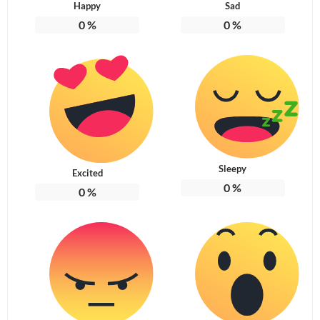
Happy
Sad
0
%
0
%
Sleepy
Excited
0
%
0
%