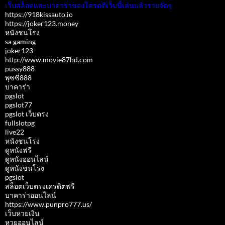
เว็บสล็อตและบาคาร่าของโครตดีเว็บนี้เล่นแล้วรวยจัดๆ
https://918kissauto.io
https://joker123.money
หนังชนโรง
sa gaming
joker123
http://www.movie87hd.com
pussy888
พุซซี่888
บาคาร่า
pgslot
pgslot77
pgslot เว็บตรง
fullslotpg
live22
หนังชนโรง
ดูหนังฟรี
ดูหนังออนไลน์
ดูหนังชนโรง
pgslot
สล็อตเว็บตรงเครดิตฟรี
บาคาร่าออนไลน์
https://www.punpro777.us/
เว็บหวยเงิน
หวยออนไลน์