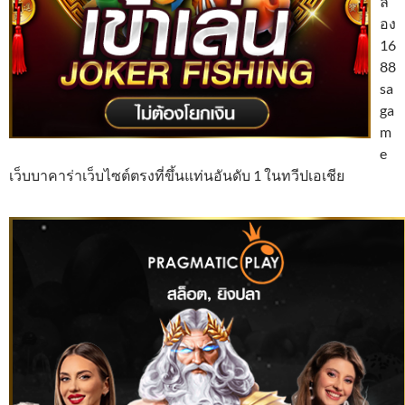
ล
อง
16
88
sa
ga
m
e
เว็บบาคาร่าเว็บไซต์ตรงที่ขึ้นแท่นอันดับ 1 ในทวีปเอเชีย