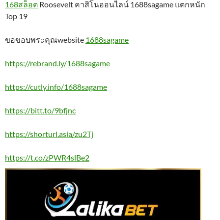
168สล็อต
Roosevelt คาสิโนออนไลน์ 1688sagame แตกหนัก
Top 19
ขอขอบพระคุณwebsite
1688sagame
https://rebrand.ly/1688sagame
https://cutly.info/1688sagame
https://bitt.to/9bfjnc
https://shorturl.asia/zu2Tj
https://t.co/zPWR4slBe2