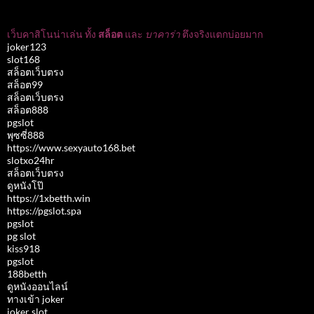
เว็บคาสิโนน่าเล่น ทั้ง
สล็อต
และ
บาคาร่า
ตึงจริงแตกบ่อยมาก
joker123
slot168
สล็อตเว็บตรง
สล็อต99
สล็อตเว็บตรง
สล็อต888
pgslot
พุซซี่888
https://www.sexyauto168.bet
slotxo24hr
สล็อตเว็บตรง
ดูหนังโป๊
https://1xbetth.win
https://pgslot.spa
pgslot
pg slot
kiss918
pgslot
188betth
ดูหนังออนไลน์
ทางเข้า joker
joker slot