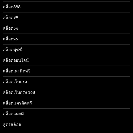
สล็อต888
สล็อต99
สล็อตpg
สล็อตxo
สล็อตพุซซี่
สล็อตออนไลน์
สล็อตเครดิตฟรี
สล็อตเว็บตรง
สล็อตเว็บตรง 168
สล็อตเเครดิตฟรี
สล็อตแตกดี
สูตรสล็อต