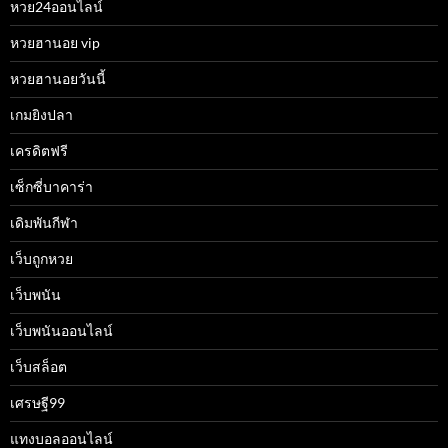
หวย24ออนไลน์
หวยฮานอย vip
หวยฮานอยวันนี้
เกมยิงปลา
เครดิตฟรี
เซ็กซี่บาคาร่า
เดิมพันกีฬา
เว็บถูกหวย
เว็บพนัน
เว็บพนันออนไลน์
เว็บสล็อต
เศรษฐี99
แทงบอลออนไลน์