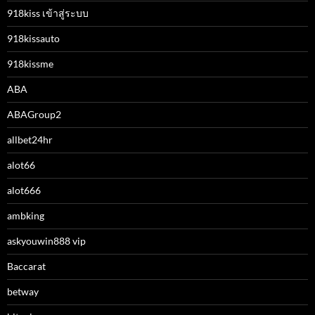
918kiss เข้าสู่ระบบ
918kissauto
918kissme
ABA
ABAGroup2
allbet24hr
alot66
alot666
ambking
askyouwin888 vip
Baccarat
betway