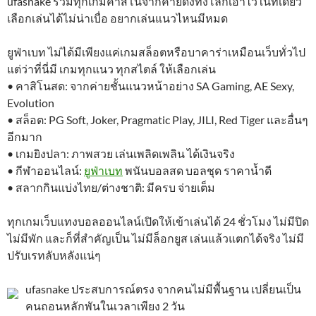
ufasnake รวมทุกเกมคาสิโนจากค่ายดังทั้งโลกเอาไว้ในที่เดียว
เลือกเล่นได้ไม่น่าเบื่อ อยากเล่นแนวไหนมีหมด
ยูฟ่าเบท ไม่ได้มีเพียงแค่เกมสล็อตหรือบาคาร่าเหมือนเว็บทั่วไป
แต่ว่าที่นี่มี เกมทุกแนว ทุกสไตล์ ให้เลือกเล่น
• คาสิโนสด: จากค่ายชั้นแนวหน้าอย่าง SA Gaming, AE Sexy,
Evolution
• สล็อต: PG Soft, Joker, Pragmatic Play, JILI, Red Tiger และอื่นๆ
อีกมาก
• เกมยิงปลา: ภาพสวย เล่นเพลิดเพลิน ได้เงินจริง
• กีฬาออนไลน์:
ยูฟ่าเบท
พนันบอลสด บอลชุด ราคาน้ำดี
• สลากกินแบ่งไทย/ต่างชาติ: มีครบ จ่ายเต็ม
ทุกเกมเว็บแทงบอลออนไลน์เปิดให้เข้าเล่นได้ 24 ชั่วโมง ไม่มีปิด
ไม่มีพัก และก็ที่สำคัญเป็น ไม่มีล็อกยูส เล่นแล้วแตกได้จริง ไม่มี
ปรับเรทลับหลังแน่ๆ
ufasnake ประสบการณ์ตรง จากคนไม่มีพื้นฐาน เปลี่ยนเป็น
คนถอนหลักพันในเวลาเพียง 2 วัน