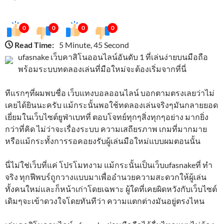
0
0
0
0
Read Time:
5 Minute, 45 Second
ufasnake เว็บคาสิโนออนไลน์อันดับ 1 ที่เล่นง่ายบนมือถือ
พร้อมระบบทดลองเล่นที่มือใหม่จะต้องเริ่มจากที่นี่
ทีแรกๆที่ผมพบชื่อ เว็บแทงบอลออนไลน์ บอกตามตรงเลยว่าไม่
เคยได้ยินนะครับ แม้กระนั้นพอใช้ทดลองเล่นจริงๆมันกลายยอด
เยี่ยมในเว็บไซต์ยูฟ่าเบทที่ ตอบโจทย์ทุกๆสิ่งทุกๆอย่าง มากยิ่ง
กว่าที่คิด ไม่ว่าจะเรื่องระบบ ความเสถียรภาพ เกมที่มากมาย
หรือแม้กระทั้งการรอคอยงรับผู้เล่นมือใหม่แบบผมตอนนั้น
นี่ไม่ใช่เว็บที่แค่ โปรโมทงาม แม้กระนั้นเป็นเว็บufasnakeที่ ทำ
จริง ทุกฟีพบร์ถูกวางแบบมาเพื่ออำนวยความสะดวกให้ผู้เล่น
ทั้งคนใหม่และก็หน้าเก่าโดยเฉพาะ ผู้ใดที่เคยผิดหวังกับเว็บไซต์
เดิมๆจะเข้าดวงใจโดยทันทีว่า ความแตกต่างมันอยู่ตรงไหน