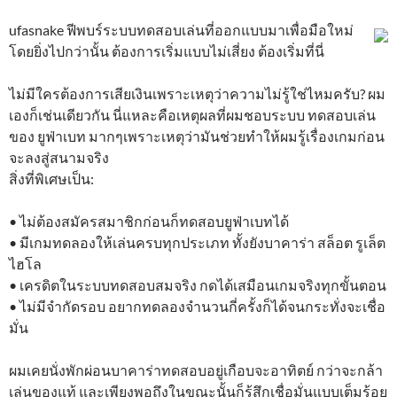
ufasnake ฟีพบร์ระบบทดสอบเล่นที่ออกแบบมาเพื่อมือใหม่
โดยยิ่งไปกว่านั้น ต้องการเริ่มแบบไม่เสี่ยง ต้องเริ่มที่นี่
ไม่มีใครต้องการเสียเงินเพราะเหตุว่าความไม่รู้ใช่ไหมครับ? ผม
เองก็เช่นเดียวกัน นี่แหละคือเหตุผลที่ผมชอบระบบ ทดสอบเล่น
ของ ยูฟ่าเบท มากๆเพราะเหตุว่ามันช่วยทำให้ผมรู้เรื่องเกมก่อน
จะลงสู่สนามจริง
สิ่งที่พิเศษเป็น:
• ไม่ต้องสมัครสมาชิกก่อนก็ทดสอบยูฟ่าเบทได้
• มีเกมทดลองให้เล่นครบทุกประเภท ทั้งยังบาคาร่า สล็อต รูเล็ต
ไฮโล
• เครดิตในระบบทดสอบสมจริง กดได้เสมือนเกมจริงทุกขั้นตอน
• ไม่มีจำกัดรอบ อยากทดลองจำนวนกี่ครั้งก็ได้จนกระทั่งจะเชื่อ
มั่น
ผมเคยนั่งพักผ่อนบาคาร่าทดสอบอยู่เกือบจะอาทิตย์ กว่าจะกล้า
เล่นของแท้ และเพียงพอถึงในขณะนั้นก็รู้สึกเชื่อมั่นแบบเต็มร้อย