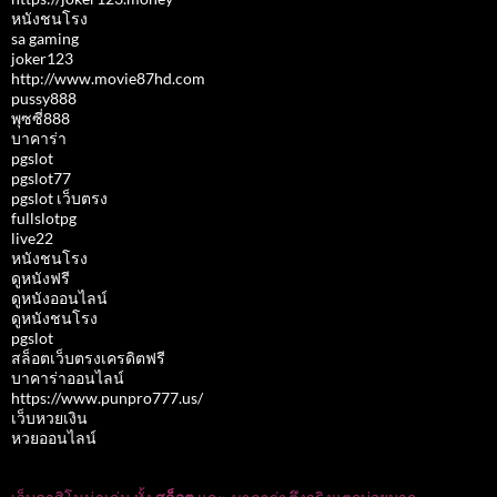
หนังชนโรง
sa gaming
joker123
http://www.movie87hd.com
pussy888
พุซซี่888
บาคาร่า
pgslot
pgslot77
pgslot เว็บตรง
fullslotpg
live22
หนังชนโรง
ดูหนังฟรี
ดูหนังออนไลน์
ดูหนังชนโรง
pgslot
สล็อตเว็บตรงเครดิตฟรี
บาคาร่าออนไลน์
https://www.punpro777.us/
เว็บหวยเงิน
หวยออนไลน์