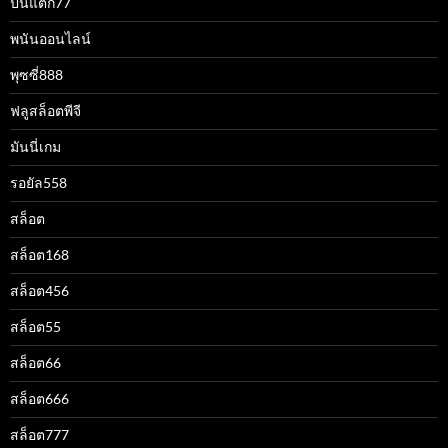
ปั่นแตก77
พนันออนไลน์
พุซซี่888
ฟลูสล็อตพีจี
มันนี่เกม
รอยัล558
สล็อต
สล็อต168
สล็อต456
สล็อต55
สล็อต66
สล็อต666
สล็อต777