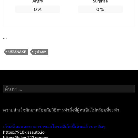
Angry
Surprise
0
%
0
%
…
UFASNAKE
ยูฟ่าเบท
ค้นหา
สำหรับ:
ความสำเร็จมักมาพร้อมกับวิธีการทำสิ่งที่ผู้คนอื่นไม่พร้อมที่จะทำ
เว็บสล็อตและบาคาร่าของโครตดีเว็บนี้เล่นแล้วรวยจัดๆ
https://918kissauto.io
https://joker123.money