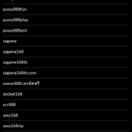
pussy888fun
pussy888play
pussy888win
sagame
sagame168
sagame168th
sagame168th.com
sawan888 เครดิตฟรี
sbobet168
scr888
sexy168
sexy168vip