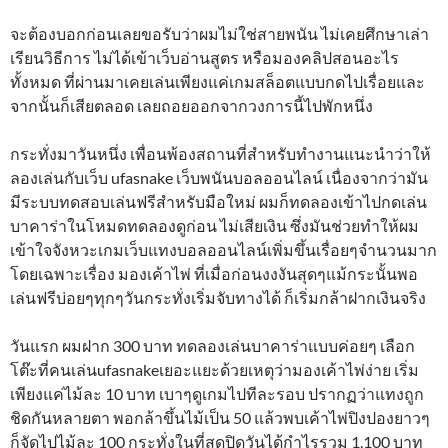
จะต้องบอกก่อนเลยขอรับว่าผมไม่ใช่สายพนัน ไม่เคยศึกษาเล่า
เรียนวิธีการ ไม่ได้เข้าเว็บอ่านสูตร หรือมองคลิปสอนอะไร
ทั้งหมด ที่ผ่านมาเคยเล่นเพียงแค่เกมสล็อตแบบกดไปเรื่อยและ
จากนั้นก็เสียตลอด เลยถอยออกจากวงการนี้ไปพักหนึ่ง
กระทั่งมาวันหนึ่ง เพื่อนพ้องสถานที่สำหรับทำงานแนะนำว่าให้
ลองเล่นกับเว็บ ufasnake เว็บพนันบอลออนไลน์ เนื่องจากว่ามัน
มีระบบทดสอบเล่นฟรีสำหรับมือใหม่ ผมก็ทดลองเข้าไปกดเล่น
บาคาร่าในโหมดทดลองดูก่อน ไม่เสียเงิน ซึ่งมันช่วยทำให้ผม
เข้าใจจังหวะเกมเว็บแทงบอลออนไลน์เพิ่มขึ้นเรื่อยๆจำนวนมาก
โดยเฉพาะเรื่อง มองเค้าไพ่ ที่เมื่อก่อนงงงันสุดๆแม้กระนั้นพอ
เล่นฟรีบ่อยๆทุกๆวันกระทั่งเริ่มจับทางได้ ก็เริ่มกล้าฝากเงินจริง
วันแรก ผมฝาก 300 บาท ทดลองเล่นบาคาร่าแบบค่อยๆ เลือก
โต๊ะที่คนเล่นufasnakeเยอะแยะด้วยเหตุว่ามองเค้าไพ่ง่าย เริ่ม
เพียงแค่ไม้ละ 10 บาท เบาๆดูเกมไปทีละรอบ ปรากฏว่าแทงถูก
ชิดกันหลายตา พอกล้าขึ้นไม้เป็น 50 แล้วพบเค้าไพ่ปิงปองยาวๆ
ก็จัดไปไม้ละ 100 กระทั่งในที่สุดปิดวันได้กำไรรวม 1,100 บาท