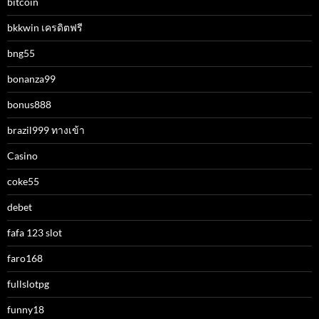
bitcoin
bkkwin เครดิตฟรี
bng55
bonanza99
bonus888
brazil999 ทางเข้า
Casino
coke55
debet
fafa 123 slot
faro168
fullslotpg
funny18